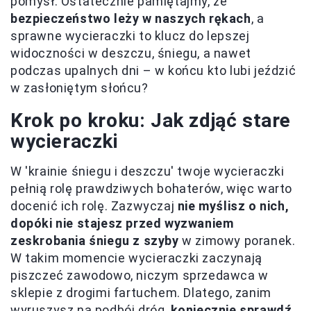
pomysł. Ostatecznie pamiętajmy, że
bezpieczeństwo leży w naszych rękach
, a
sprawne wycieraczki to klucz do lepszej
widoczności w deszczu, śniegu, a nawet
podczas upalnych dni – w końcu kto lubi jeździć
w zasłoniętym słońcu?
Krok po kroku: Jak zdjąć stare
wycieraczki
W 'krainie śniegu i deszczu' twoje wycieraczki
pełnią rolę prawdziwych bohaterów, więc warto
docenić ich rolę. Zazwyczaj
nie myślisz o nich,
dopóki nie stajesz przed wyzwaniem
zeskrobania śniegu z szyby
w zimowy poranek.
W takim momencie wycieraczki zaczynają
piszczeć zawodowo, niczym sprzedawca w
sklepie z drogimi fartuchem. Dlatego, zanim
wyruszysz na podbój dróg,
koniecznie sprawdź