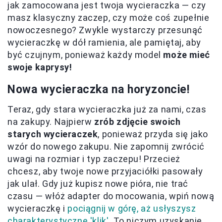
jak zamocowana jest twoja wycieraczka — czy
masz klasyczny zaczep, czy może coś zupełnie
nowoczesnego? Zwykle wystarczy przesunąć
wycieraczkę w dół ramienia, ale pamiętaj, aby
być czujnym, ponieważ każdy model
może mieć
swoje kaprysy!
Nowa wycieraczka na horyzoncie!
Teraz, gdy stara wycieraczka już za nami, czas
na zakupy. Najpierw
zrób zdjęcie swoich
starych wycieraczek
, ponieważ przyda się jako
wzór do nowego zakupu. Nie zapomnij zwrócić
uwagi na rozmiar i typ zaczepu! Przecież
chcesz, aby twoje nowe przyjaciółki pasowały
jak ulał. Gdy już kupisz nowe pióra, nie trać
czasu — włóż adapter do mocowania, wpiń nową
wycieraczkę i
pociągnij w górę, aż usłyszysz
charakterystyczne 'klik'
. To niczym uzyskanie