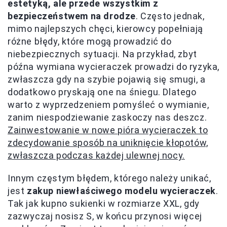
estetyką, ale przede wszystkim z
bezpieczeństwem na drodze
. Często jednak,
mimo najlepszych chęci, kierowcy popełniają
różne błędy, które mogą prowadzić do
niebezpiecznych sytuacji. Na przykład, zbyt
późna wymiana wycieraczek prowadzi do ryzyka,
zwłaszcza gdy na szybie pojawią się smugi, a
dodatkowo pryskają one na śniegu. Dlatego
warto z wyprzedzeniem pomyśleć o wymianie,
zanim niespodziewanie zaskoczy nas deszcz.
Zainwestowanie w nowe pióra wycieraczek to
zdecydowanie sposób na uniknięcie kłopotów,
zwłaszcza podczas każdej ulewnej nocy.
Innym częstym błędem, którego należy unikać,
jest
zakup niewłaściwego modelu wycieraczek
.
Tak jak kupno sukienki w rozmiarze XXL, gdy
zazwyczaj nosisz S, w końcu przynosi więcej