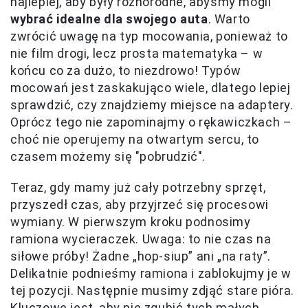
najlepiej, aby były różnorodne, abyśmy mogli
wybrać idealne dla swojego auta
. Warto
zwrócić uwagę na typ mocowania, ponieważ to
nie film drogi, lecz prosta matematyka – w
końcu co za dużo, to niezdrowo! Typów
mocowań jest zaskakująco wiele, dlatego lepiej
sprawdzić, czy znajdziemy miejsce na adaptery.
Oprócz tego nie zapominajmy o rękawiczkach –
choć nie operujemy na otwartym sercu, to
czasem możemy się "pobrudzić".
Teraz, gdy mamy już cały potrzebny sprzęt,
przyszedł czas, aby przyjrzeć się procesowi
wymiany. W pierwszym kroku podnosimy
ramiona wycieraczek. Uwaga: to nie czas na
siłowe próby! Żadne „hop-siup” ani „na raty”.
Delikatnie podnieśmy ramiona i zablokujmy je w
tej pozycji. Następnie musimy zdjąć stare pióra.
Kluczowe jest, aby nie zgubić tych małych