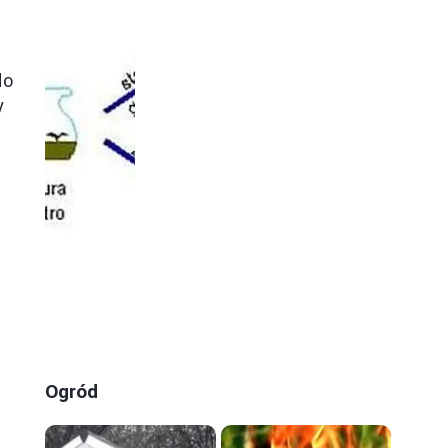
do
y
Ogród