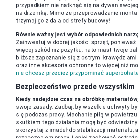
przypadkiem nie natknąć się na dywan swojego
na drzemkę. Mimo że przeprowadzanie montażu
trzymaj go z dala od strefy budowy!
Równie ważny jest wybór odpowiednich narz
Zainwestuj w dobrej jakości sprzęt, ponieważ
więcej szkód niż pożytku, natomiast twoje pa
bliższe zapoznanie się z ostrymi krawędziami
oraz inne akcesoria ochronne to więcej niż m
nie chcesz przecież przypominać superbohate
Bezpieczeństwo przede wszystkim
Kiedy nadejdzie czas na obróbkę materiałów
swoje zasady. Zadbaj, by wszelkie uchwyty b
się podczas pracy. Machanie piłą w powietrzu
skutkiem tego działania mogą być odwiedziny w
skorzystaj z imadeł do stabilizacji materiału
rozpoczęciem pracy. Lepiej zachować ostrożn