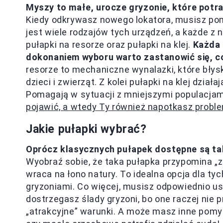
Myszy to małe, urocze gryzonie, które potr
Kiedy odkrywasz nowego lokatora, musisz po
jest wiele rodzajów tych urządzeń, a każde z 
pułapki na resorze oraz pułapki na klej.
Każda 
dokonaniem wyboru warto zastanowić się, c
resorze to mechaniczne wynalazki, które błys
dzieci i zwierząt. Z kolei pułapki na klej dział
Pomagają w sytuacji z mniejszymi populacjam
pojawić, a wtedy Ty również napotkasz probl
Jakie pułapki wybrać?
Oprócz klasycznych pułapek dostępne są tak
Wyobraź sobie, że taka pułapka przypomina „za
wraca na łono natury. To idealna opcja dla tyc
gryzoniami. Co więcej, musisz odpowiednio us
dostrzegasz ślady gryzoni, bo one raczej nie p
„atrakcyjne” warunki. A może masz inne pomys