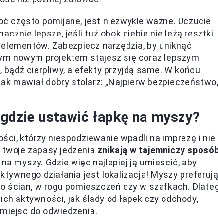
hoć często pomijane, jest niezwykle ważne. Uczucie
znie lepsze, jeśli tuż obok ciebie nie leżą resztki
 elementów. Zabezpiecz narzędzia, by uniknąć
ym nowym projektem stajesz się coraz lepszym
bądź cierpliwy, a efekty przyjdą same. W końcu
ak mawiał dobry stolarz: „Najpierw bezpieczeństwo
 gdzie ustawić łapkę na myszy?
ci, którzy niespodziewanie wpadli na imprezę i nie
e twoje zapasy jedzenia
znikają w tajemniczy sposó
 na myszy. Gdzie więc najlepiej ją umieścić, aby
ywnego działania jest lokalizacja! Myszy preferuj
sko ścian, w rogu pomieszczeń czy w szafkach. Dlate
ich aktywności, jak ślady od łapek czy odchody,
 miejsc do odwiedzenia.