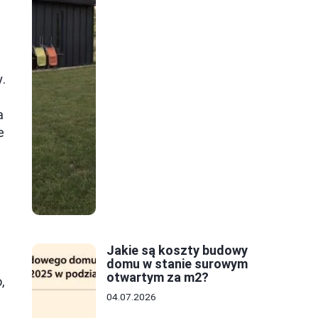
.
ć
a
e
Jakie są koszty budowy
domu w stanie surowym
otwartym za m2?
,
04.07.2026