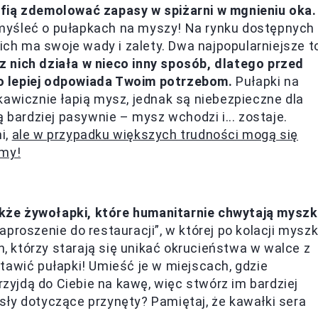
afią zdemolować zapasy w spiżarni w mgnieniu oka.
myśleć o pułapkach na myszy! Na rynku dostępnych
nich ma swoje wady i zalety. Dwa najpopularniejsze t
z nich działa w nieco inny sposób, dlatego przed
o lepiej odpowiada Twoim potrzebom.
Pułapki na
kawicznie łapią mysz, jednak są niebezpieczne dla
ają bardziej pasywnie – mysz wchodzi i... zostaje.
i,
ale w przypadku większych trudności mogą się
emy!
że żywołapki, które humanitarnie chwytają myszk
proszenie do restauracji”, w której po kolacji mysz
h, którzy starają się unikać okrucieństwa w walce z
tawić pułapki! Umieść je w miejscach, gdzie
rzyjdą do Ciebie na kawę, więc stwórz im bardziej
ły dotyczące przynęty? Pamiętaj, że kawałki sera