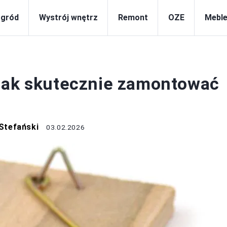
gród
Wystrój wnętrz
Remont
OZE
Meble
DOM
 jak skutecznie zamontować
Stefański
03.02.2026