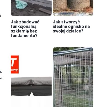
o
Jak zbudować
Jak stworzyć
funkcjonalną
idealne ognisko na
szklarnię bez
swojej działce?
fundamentu?
i.
ka