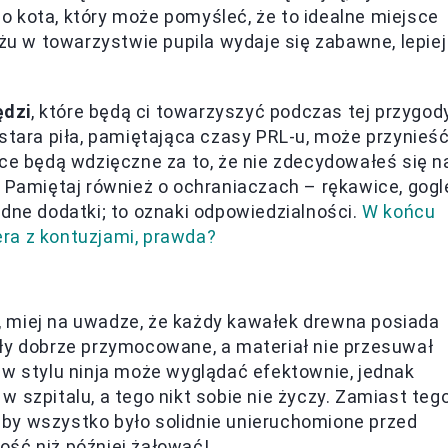
 kota, który może pomyśleć, że to idealne miejsce
 w towarzystwie pupila wydaje się zabawne, lepiej
ędzi
, które będą ci towarzyszyć podczas tej przygody
 stara piła, pamiętająca czasy PRL-u, może przynieś
lce będą wdzięczne za to, że nie zdecydowałeś się n
. Pamiętaj również o ochraniaczach – rękawice, gogl
odne dodatki; to oznaki odpowiedzialności.
W końcu
ra z kontuzjami, prawda?
, miej na uwadze, że każdy kawałek drewna posiada
yły dobrze przymocowane, a materiał nie przesuwał
 w stylu ninja może wyglądać efektownie, jednak
 szpitalu, a tego nikt sobie nie życzy. Zamiast tego
, aby wszystko było solidnie unieruchomione przed
ość niż później żałować!