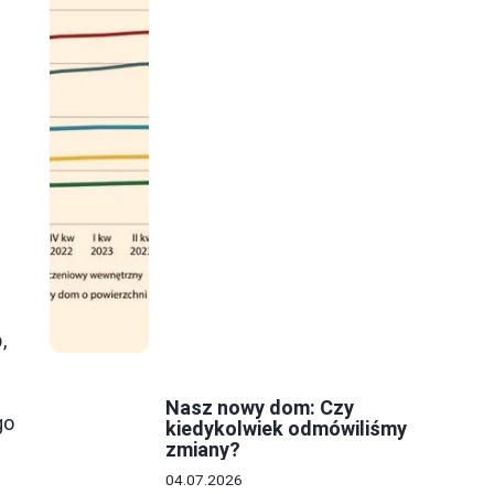
,
b
,
ą
Nasz nowy dom: Czy
go
kiedykolwiek odmówiliśmy
zmiany?
04.07.2026