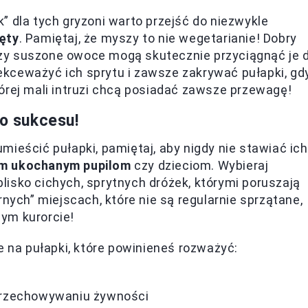
” dla tych gryzoni warto przejść do niezwykle
ęty
. Pamiętaj, że myszy to nie wegetarianie! Dobry
zy suszone owoce mogą skutecznie przyciągnąć je 
 lekceważyć ich sprytu i zawsze zakrywać pułapki, gd
órej mali intruzi chcą posiadać zawsze przewagę!
do sukcesu!
ieścić pułapki, pamiętaj, aby nigdy nie stawiać ich
im ukochanym pupilom
czy dzieciom. Wybieraj
 blisko cichych, sprytnych dróżek, którymi poruszają
rnych” miejscach, które nie są regularnie sprzątane,
ym kurorcie!
e na pułapki, które powinieneś rozważyć:
przechowywaniu żywności