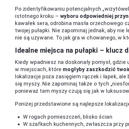
Po zidentyfikowaniu potencjalnych „wizytówek
istotnego kroku –
wyboru odpowiedniej przyn
kawałek sera, odrobina masła orzechowego c
twojej pułapki. Nie zapominaj jednak, aby nie
nie są używane. To jak gra w chowanego, w kt
Idealne miejsca na pułapki – klucz 
Kiedy wpadniesz na doskonały pomysł, gdzie um
w miejscach, które
mogłyby zaszkodzić two
lokalizacje poza zasięgiem rączek i łapek, ale
się myszy. Nie zapominaj także o tych „niesfo
ponieważ tam myszy czują się jak w luksusow
Poniżej przedstawione są najlepsze lokalizacj
W rogach pomieszczeń, blisko ścian
W szafkach kuchennych, zwłaszcza przy 