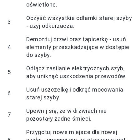
oświetlone.
Oczyść wszystkie odłamki starej szyby
3
- użyj odkurzacza.
Demontuj drzwi oraz tapicerkę - usuń
4
elementy przeszkadzające w dostępie
do szyby.
Odłącz zasilanie elektrycznych szyb,
5
aby uniknąć uszkodzenia przewodów.
Usuń uszczelkę i odkręć mocowania
6
starej szyby.
Upewnij się, że w drzwiach nie
7
pozostały żadne śmieci.
Przygotuj nowe miejsce dla nowej
8
szyby - upewnij się, że otoczenie jest