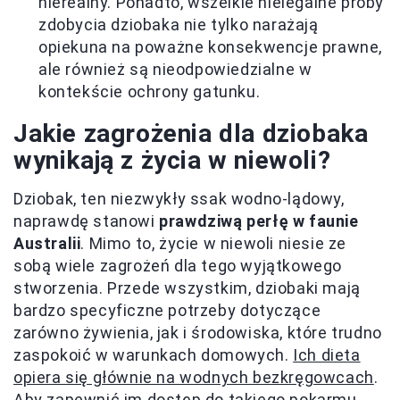
nierealny. Ponadto, wszelkie nielegalne próby
zdobycia dziobaka nie tylko narażają
opiekuna na poważne konsekwencje prawne,
ale również są nieodpowiedzialne w
kontekście ochrony gatunku.
Jakie zagrożenia dla dziobaka
wynikają z życia w niewoli?
Dziobak, ten niezwykły ssak wodno-lądowy,
naprawdę stanowi
prawdziwą perłę w faunie
Australii
. Mimo to, życie w niewoli niesie ze
sobą wiele zagrożeń dla tego wyjątkowego
stworzenia. Przede wszystkim, dziobaki mają
bardzo specyficzne potrzeby dotyczące
zarówno żywienia, jak i środowiska, które trudno
zaspokoić w warunkach domowych.
Ich dieta
opiera się głównie na wodnych bezkręgowcach
.
Aby zapewnić im dostęp do takiego pokarmu,