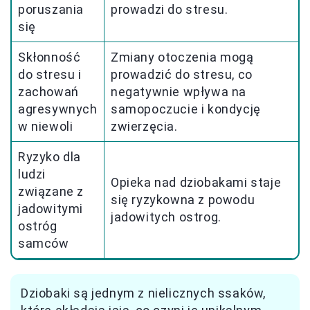
poruszania
prowadzi do stresu.
się
Skłonność
Zmiany otoczenia mogą
do stresu i
prowadzić do stresu, co
zachowań
negatywnie wpływa na
agresywnych
samopoczucie i kondycję
w niewoli
zwierzęcia.
Ryzyko dla
ludzi
Opieka nad dziobakami staje
związane z
się ryzykowna z powodu
jadowitymi
jadowitych ostrog.
ostróg
samców
Dziobaki są jednym z nielicznych ssaków,