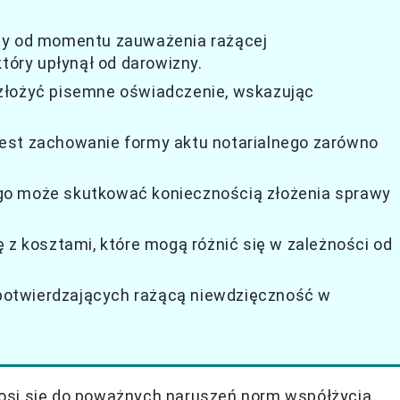
zny od momentu zauważenia rażącej
który upłynął od darowizny.
złożyć pisemne oświadczenie, wskazując
est zachowanie formy aktu notarialnego zarówno
go może skutkować koniecznością złożenia sprawy
 z kosztami, które mogą różnić się w zależności od
.
otwierdzających rażącą niewdzięczność w
osi się do poważnych naruszeń norm współżycia