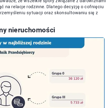
uwadze, że wszelkie spory związane z darowiznami
 na relacje rodzinne. Dlatego decyzję o cofnięciu
zemyśleniu sytuacji oraz skonsultowaniu się z
ny nieruchomości