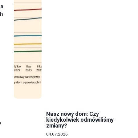
wa
ch
Nasz nowy dom: Czy
kiedykolwiek odmówiliśmy
w
zmiany?
04.07.2026