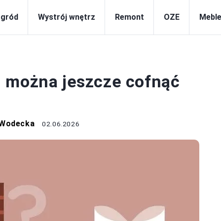
gród
Wystrój wnętrz
Remont
OZE
Meble
DOM
u można jeszcze cofnąć
 Wodecka
02.06.2026