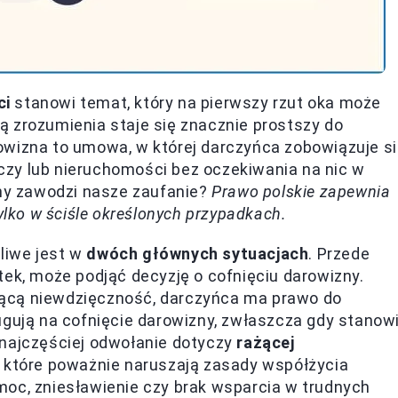
ci
stanowi temat, który na pierwszy rzut oka może
 zrozumienia staje się znacznie prostszy do
owizna to umowa, w której darczyńca zobowiązuje s
zy lub nieruchomości bez oczekiwania na nic w
any zawodzi nasze zaufanie?
Prawo polskie zapewnia
ylko w ściśle określonych przypadkach.
liwe jest w
dwóch głównych sytuacjach
. Przede
tek, może podjąć decyzję o cofnięciu darowizny.
ącą niewdzięczność, darczyńca ma prawo do
ugują na cofnięcie darowizny, zwłaszcza gdy stanow
 najczęściej odwołanie dotyczy
rażącej
, które poważnie naruszają zasady współżycia
moc, zniesławienie czy brak wsparcia w trudnych