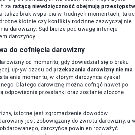
ch za
rażącą niewdzięczność obejmują przestępst
, a także brak wsparcia w trudnych momentach, taki
drobne kłótnie czy konflikty rodzinne zazwyczaj nie
ia darowizny. Sąd bierze pod uwagę intencje
em darczyńcy.
wa do cofnięcia darowizny
darowizny od momentu, gdy dowiedział się o braku
ęcej, upływ czasu od
przekazania darowizny nie ma
 ustalenie momentu, w którym darczyńca zyskał
nego. Dlatego darowiznę można cofnąć nawet po
dą odpowiednie przesłanki oraz zostanie złożone
wizny, istotne jest zgromadzenie dowodów
darowany jest zobowiązany do zwrotu darowizny, a 
y obdarowanego, darczyńca powinien rozważyć