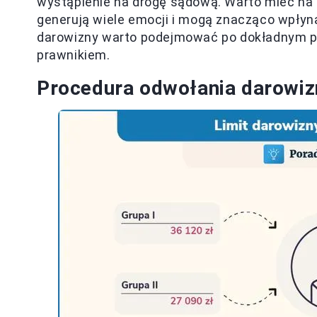
wystąpienie na drogę sądową. Warto mieć na 
generują wiele emocji i mogą znacząco wpłynąć
darowizny warto podejmować po dokładnym pr
prawnikiem.
Procedura odwołania darowiz