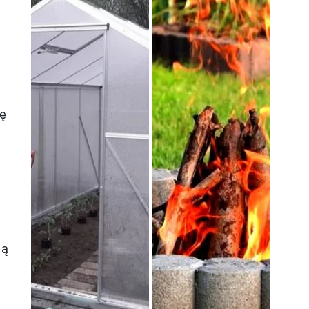
ię
ią