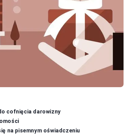
o cofnięcia darowizny
homości
się na pisemnym oświadczeniu