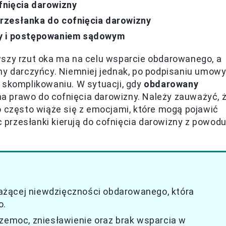
fnięcia darowizny
rzesłanka do cofnięcia darowizny
ny i postępowaniem sądowym
wszy rzut oka ma na celu wsparcie obdarowanego, a
ny darczyńcy. Niemniej jednak, po podpisaniu umow
 skomplikowaniu. W sytuacji, gdy
obdarowany
ma prawo do cofnięcia darowizny. Należy zauważyć, 
o często wiąże się z emocjami, które mogą pojawić
ęc przesłanki kierują do cofnięcia darowizny z powod
ażącej niewdzięczności obdarowanego, która
o.
rzemoc, zniesławienie oraz brak wsparcia w