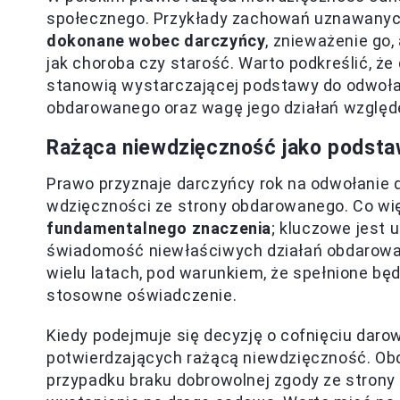
społecznego. Przykłady zachowań uznawany
dokonane wobec darczyńcy
, znieważenie go
jak choroba czy starość. Warto podkreślić, że 
stanowią wystarczającej podstawy do odwołan
obdarowanego oraz wagę jego działań względ
Rażąca niewdzięczność jako podsta
Prawo przyznaje darczyńcy rok na odwołanie 
wdzięczności ze strony obdarowanego. Co wi
fundamentalnego znaczenia
; kluczowe jest
świadomość niewłaściwych działań obdarowa
wielu latach, pod warunkiem, że spełnione bę
stosowne oświadczenie.
Kiedy podejmuje się decyzję o cofnięciu daro
potwierdzających rażącą niewdzięczność. Ob
przypadku braku dobrowolnej zgody ze stron