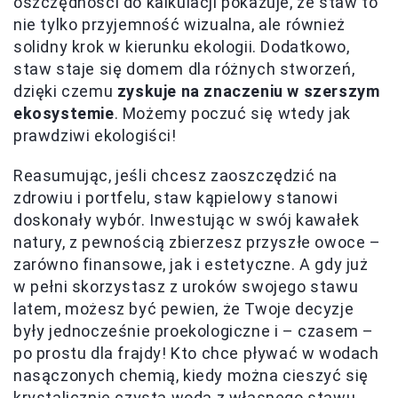
oszczędności do kalkulacji pokazuje, że staw to
nie tylko przyjemność wizualna, ale również
solidny krok w kierunku ekologii. Dodatkowo,
staw staje się domem dla różnych stworzeń,
dzięki czemu
zyskuje na znaczeniu w szerszym
ekosystemie
. Możemy poczuć się wtedy jak
prawdziwi ekologiści!
Reasumując, jeśli chcesz zaoszczędzić na
zdrowiu i portfelu, staw kąpielowy stanowi
doskonały wybór. Inwestując w swój kawałek
natury, z pewnością zbierzesz przyszłe owoce –
zarówno finansowe, jak i estetyczne. A gdy już
w pełni skorzystasz z uroków swojego stawu
latem, możesz być pewien, że Twoje decyzje
były jednocześnie proekologiczne i – czasem –
po prostu dla frajdy! Kto chce pływać w wodach
nasączonych chemią, kiedy można cieszyć się
krystalicznie czystą wodą z własnego stawu,