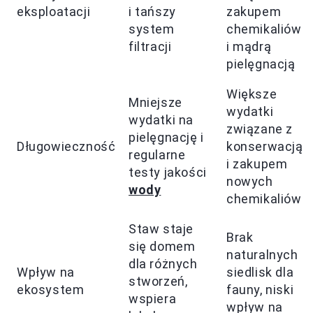
eksploatacji
i tańszy
zakupem
system
chemikaliów
filtracji
i mądrą
pielęgnacją
Większe
Mniejsze
wydatki
wydatki na
związane z
pielęgnację i
Długowieczność
konserwacją
regularne
i zakupem
testy jakości
nowych
wody
chemikaliów
Staw staje
Brak
się domem
naturalnych
dla różnych
Wpływ na
siedlisk dla
stworzeń,
ekosystem
fauny, niski
wspiera
wpływ na