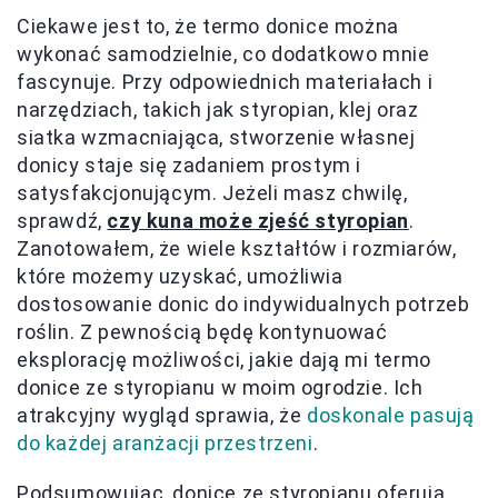
Ciekawe jest to, że termo donice można
wykonać samodzielnie, co dodatkowo mnie
fascynuje. Przy odpowiednich materiałach i
narzędziach, takich jak styropian, klej oraz
siatka wzmacniająca, stworzenie własnej
donicy staje się zadaniem prostym i
satysfakcjonującym. Jeżeli masz chwilę,
sprawdź,
czy kuna może zjeść styropian
.
Zanotowałem, że wiele kształtów i rozmiarów,
które możemy uzyskać, umożliwia
dostosowanie donic do indywidualnych potrzeb
roślin. Z pewnością będę kontynuować
eksplorację możliwości, jakie dają mi termo
donice ze styropianu w moim ogrodzie. Ich
atrakcyjny wygląd sprawia, że
doskonale pasują
do każdej aranżacji przestrzeni
.
Podsumowując, donice ze styropianu oferują