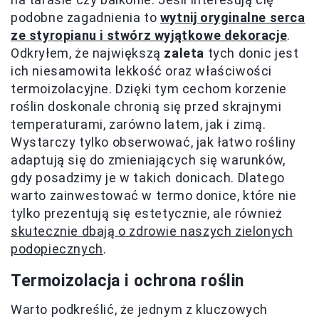
podobne zagadnienia to
wytnij oryginalne serca
ze styropianu i stwórz wyjątkowe dekoracje
.
Odkryłem, że największą
zaleta
tych donic jest
ich niesamowita lekkość oraz właściwości
termoizolacyjne. Dzięki tym cechom korzenie
roślin doskonale chronią się przed skrajnymi
temperaturami, zarówno latem, jak i zimą.
Wystarczy tylko obserwować, jak łatwo rośliny
adaptują się do zmieniających się warunków,
gdy posadzimy je w takich donicach. Dlatego
warto zainwestować w termo donice, które nie
tylko prezentują się estetycznie, ale również
skutecznie dbają o zdrowie naszych zielonych
podopiecznych
.
Termoizolacja i ochrona roślin
Warto podkreślić, że jednym z kluczowych