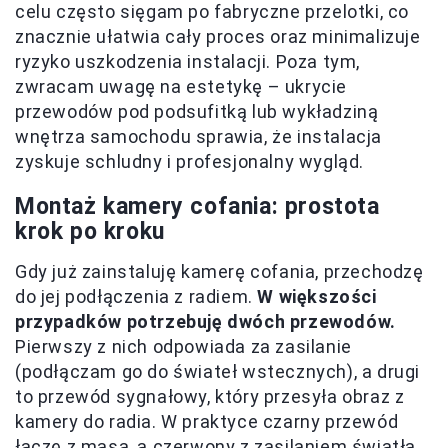
celu często sięgam po fabryczne przelotki, co
znacznie ułatwia cały proces oraz minimalizuje
ryzyko uszkodzenia instalacji. Poza tym,
zwracam uwagę na estetykę – ukrycie
przewodów pod podsufitką lub wykładziną
wnętrza samochodu sprawia, że instalacja
zyskuje schludny i profesjonalny wygląd.
Montaż kamery cofania: prostota
krok po kroku
Gdy już zainstaluję kamerę cofania, przechodzę
do jej podłączenia z radiem.
W większości
przypadków potrzebuję dwóch przewodów.
Pierwszy z nich odpowiada za zasilanie
(podłączam go do świateł wstecznych), a drugi
to przewód sygnałowy, który przesyła obraz z
kamery do radia. W praktyce czarny przewód
łączę z masą, a czerwony z zasilaniem światła