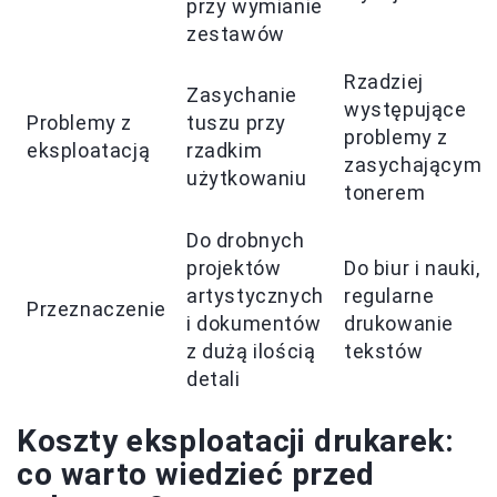
przy wymianie
zestawów
Rzadziej
Zasychanie
występujące
Problemy z
tuszu przy
problemy z
eksploatacją
rzadkim
zasychającym
użytkowaniu
tonerem
Do drobnych
projektów
Do biur i nauki,
artystycznych
regularne
Przeznaczenie
i dokumentów
drukowanie
z dużą ilością
tekstów
detali
Koszty eksploatacji drukarek:
co warto wiedzieć przed