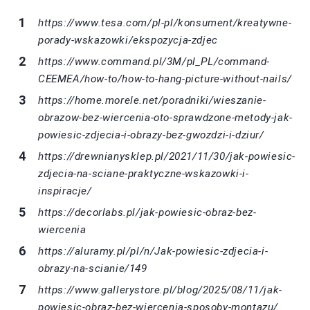
https://www.tesa.com/pl-pl/konsument/kreatywne-
porady-wskazowki/ekspozycja-zdjec
https://www.command.pl/3M/pl_PL/command-
CEEMEA/how-to/how-to-hang-picture-without-nails/
https://home.morele.net/poradniki/wieszanie-
obrazow-bez-wiercenia-oto-sprawdzone-metody-jak-
powiesic-zdjecia-i-obrazy-bez-gwozdzi-i-dziur/
https://drewnianysklep.pl/2021/11/30/jak-powiesic-
zdjecia-na-sciane-praktyczne-wskazowki-i-
inspiracje/
https://decorlabs.pl/jak-powiesic-obraz-bez-
wiercenia
https://aluramy.pl/pl/n/Jak-powiesic-zdjecia-i-
obrazy-na-scianie/149
https://www.gallerystore.pl/blog/2025/08/11/jak-
powiesic-obraz-bez-wiercenia-sposoby-montazu/