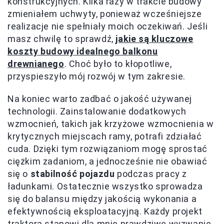
konstrukcyjnych. Kilka razy w trakcie budowy
zmieniałem uchwyty, ponieważ wcześniejsze
realizacje nie spełniały moich oczekiwań. Jeśli
masz chwilę to sprawdź,
jakie są kluczowe
koszty budowy idealnego balkonu
drewnianego
. Choć było to kłopotliwe,
przyspieszyło mój rozwój w tym zakresie.
Na koniec warto zadbać o jakość używanej
technologii. Zainstalowanie dodatkowych
wzmocnień, takich jak krzyżowe wzmocnienia w
krytycznych miejscach ramy, potrafi zdziałać
cuda. Dzięki tym rozwiązaniom mogę sprostać
ciężkim zadaniom, a jednocześnie nie obawiać
się o
stabilność pojazdu
podczas pracy z
ładunkami. Ostatecznie wszystko sprowadza
się do balansu między jakością wykonania a
efektywnością eksploatacyjną. Każdy projekt
traktora stanowi dla mnie prawdziwe wyzwanie,