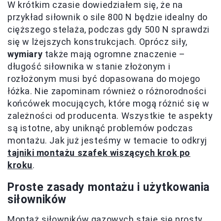
W krótkim czasie dowiedziałem się, że na
przykład siłownik o sile 800 N będzie idealny do
cięższego stelaża, podczas gdy 500 N sprawdzi
się w lżejszych konstrukcjach. Oprócz siły,
wymiary
także mają ogromne znaczenie –
długość siłownika w stanie złożonym i
rozłożonym musi być dopasowana do mojego
łóżka. Nie zapominam również o różnorodności
końcówek mocujących, które mogą różnić się w
zależności od producenta. Wszystkie te aspekty
są istotne, aby uniknąć problemów podczas
montażu. Jak już jesteśmy w temacie to odkryj
tajniki montażu szafek wiszących krok po
kroku
.
Proste zasady montażu i użytkowania
siłowników
Montaż siłowników gazowych staje się prosty,