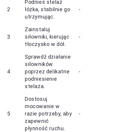
Podnieś stelaż
2
łóżka, stabilnie go
-
utrzymując.
Zainstaluj
3
siłowniki, kierując
-
tłoczysko w dół.
Sprawdź działanie
siłowników
4
poprzez delikatne
-
podniesienie
stelaża.
Dostosuj
mocowanie w
5
razie potrzeby, aby
-
zapewnić
płynność ruchu.