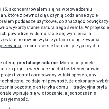
j 15, skoncentrowałem się na wprowadzeniu
zań
, które z pewnością uczynią codzienne życie
brałem poddasze użytkowe, co znacząco powiększy
wiło wykorzystanie naturalnego światła. W projekci
ób powietrze w domu stale się wymienia, a
zostaje ponownie wykorzystana do ogrzewania.
ogrzewania
, a dom stał się bardziej przyjazny dla
e oferują
instalacje solarne
. Montując panele
ch za prąd, a w słoneczne dni będziemy prawie
projekt został opracowany w taki sposób, aby
 techniczne, co daje mi pewność, że dokonany wybór
naczenia pozostaje estetyka domu – tradycyjna bryła
le wpisuje się w otoczenie, a jednocześnie
a przyjemność.