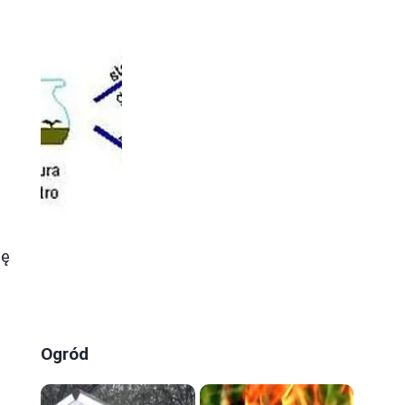
ię
e
Ogród