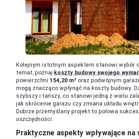
Kolejnym istotnym aspektem stanowi wybór od
temat, poznaj
koszty budowy swojego wyma
powierzchni
154,20 m²
oraz podwójnym garaże
mogą znacząco wpłynąć na koszty budowy. Dzię
szybszy i tańszy, co stanowi jedną z wielu zal
jak skrócenie garażu czy zmiana układu wnęt
Dobrze przemyślany projekt to połowa sukces
oszczędności
.
Praktyczne aspekty wpływające na 