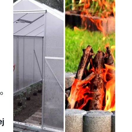
to
ej