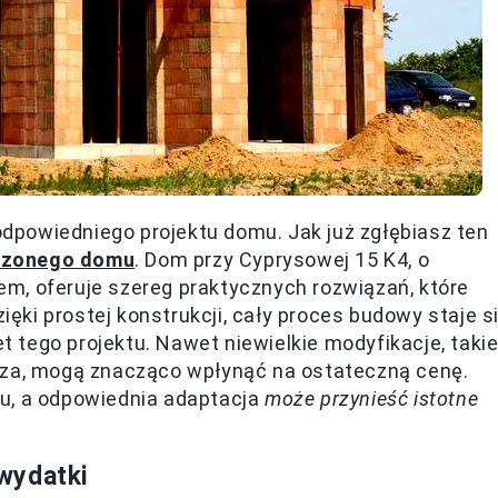
powiedniego projektu domu. Jak już zgłębiasz ten
rzonego domu
. Dom przy Cyprysowej 15 K4, o
m, oferuje szereg praktycznych rozwiązań, które
ki prostej konstrukcji, cały proces budowy staje s
et tego projektu. Nawet niewielkie modyfikacje, taki
rza, mogą znacząco wpłynąć na ostateczną cenę.
u, a odpowiednia adaptacja
może przynieść istotne
wydatki