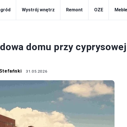
gród
Wystrój wnętrz
Remont
OZE
Meble
BUDOWA
udowa domu przy cyprysowej
Stefański
31.05.2026