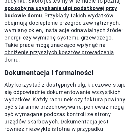
budynku. Skoro jesteśmy w temacie to poznaj
sposoby na uzyskanie ulgi podatkowej przy
budowie domu
. Przykłady takich wydatków
obejmują docieplenie przegród zewnętrznych,
wymianę okien, instalacje odnawialnych źródeł
energii czy wymianę systemu grzewczego.
Takie prace mogą znacząco wpłynąć na
obniżenie przyszłych kosztów prowadzenia
domu
.
Dokumentacja i formalności
Aby korzystać z dostępnych ulg, kluczowe staje
się odpowiednie dokumentowanie wszystkich
wydatków. Każdy rachunek czy faktura powinny
być starannie przechowywane, ponieważ mogą
być wymagane podczas kontroli ze strony
urzędów skarbowych. Dokumentacja jest
również niezwykle istotna w przypadku