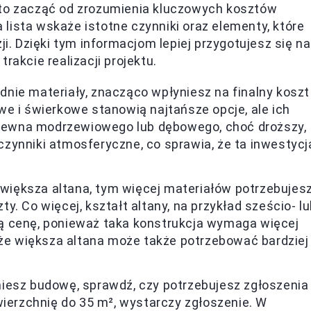
rto zacząć od zrozumienia kluczowych kosztów
lista wskaże istotne czynniki oraz elementy, które
 Dzięki tym informacjom lepiej przygotujesz się na
rakcie realizacji projektu.
nie materiały, znacząco wpłyniesz na finalny koszt
e i świerkowe stanowią najtańsze opcje, ale ich
 drewna modrzewiowego lub dębowego, choć droższy,
zynniki atmosferyczne, co sprawia, że ta inwestycj
 większa altana, tym więcej materiałów potrzebujesz
. Co więcej, kształt altany, na przykład sześcio- l
ą cenę, ponieważ taka konstrukcja wymaga więcej
 że większa altana może także potrzebować bardziej
esz budowę, sprawdź, czy potrzebujesz zgłoszenia
wierzchnię do 35 m², wystarczy zgłoszenie. W