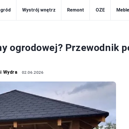
gród
Wystrój wnętrz
Remont
OZE
Meble
OGRÓD
any ogrodowej? Przewodnik p
i Wydra
02.06.2026