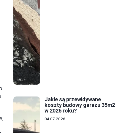
o
a
Jakie są przewidywane
koszty budowy garażu 35m2
w 2026 roku?
w,
04.07.2026
ć
,