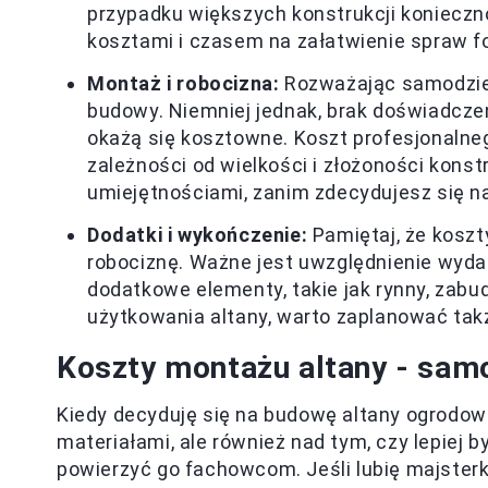
przypadku większych konstrukcji konieczn
kosztami i czasem na załatwienie spraw f
Montaż i robocizna:
Rozważając samodzie
budowy. Niemniej jednak, brak doświadcze
okażą się kosztowne. Koszt profesjonalne
zależności od wielkości i złożoności konst
umiejętnościami, zanim zdecydujesz się n
Dodatki i wykończenie:
Pamiętaj, że koszty
robociznę. Ważne jest uwzględnienie wyda
dodatkowe elementy, takie jak rynny, za
użytkowania altany, warto zaplanować tak
Koszty montażu altany - sam
Kiedy decyduję się na budowę altany ogrodowe
materiałami, ale również nad tym, czy lepiej
powierzyć go fachowcom. Jeśli lubię majste