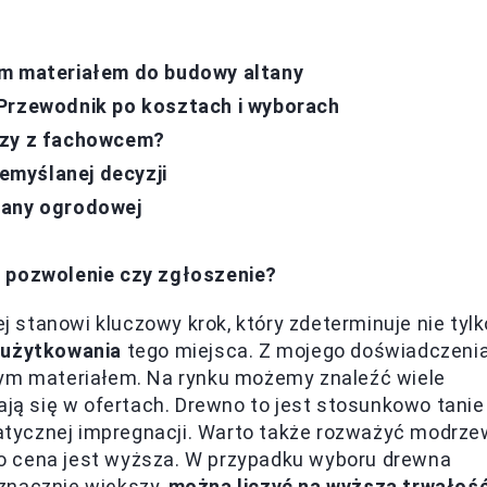
ym materiałem do budowy altany
 Przewodnik po kosztach i wyborach
czy z fachowcem?
myślanej decyzji
tany ogrodowej
- pozwolenie czy zgłoszenie?
stanowi kluczowy krok, który zdeterminuje nie tylk
 użytkowania
tego miejsca. Z mojego doświadczeni
zym materiałem. Na rynku możemy znaleźć wiele
ają się w ofertach. Drewno to jest stosunkowo tanie
tycznej impregnacji. Warto także rozważyć modrze
go cena jest wyższa. W przypadku wyboru drewna
znacznie większy,
można liczyć na wyższą trwałoś