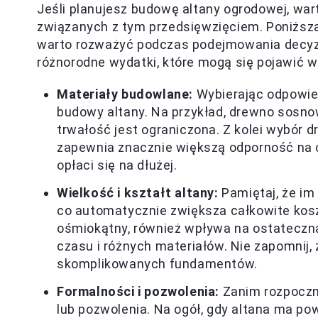
Jeśli planujesz budowę altany ogrodowej, wa
związanych z tym przedsięwzięciem. Poniższa 
warto rozważyć podczas podejmowania decyzji.
różnorodne wydatki, które mogą się pojawić w t
Materiały budowlane:
Wybierając odpowied
budowy altany. Na przykład, drewno sosnow
trwałość jest ograniczona. Z kolei wybór
zapewnia znacznie większą odporność na c
opłaci się na dłużej.
Wielkość i kształt altany:
Pamiętaj, że im
co automatycznie zwiększa całkowite koszty
ośmiokątny, również wpływa na ostateczn
czasu i różnych materiałów. Nie zapomnij,
skomplikowanych fundamentów.
Formalności i pozwolenia:
Zanim rozpoczni
lub pozwolenia. Na ogół, gdy altana ma po