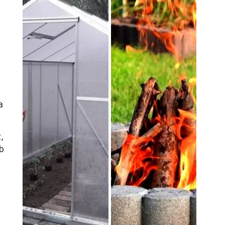
a
,
ub