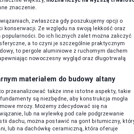
mne znaczenie.
wiązaniach, zwłaszcza gdy poszukujemy opcji o
i konserwacji. Ze względu na swoją lekkość oraz
popularności. Do ich licznych zalet można zaliczyć
feryczne, a to czyni je szczególnie praktycznym
budowy, to pergole aluminiowe z ruchomym dachem
zapewniając nowoczesny wygląd oraz długotrwałą
larnym materiałem do budowy altany
o przeanalizować także inne istotne aspekty, takie
e fundamenty są niezbędne, aby konstrukcja mogła
ż zimowe mrozy. Możemy zdecydować się na
wiązanie, lub na wylewkę pod całe podgrzewanie
stii dachu, można postawić na gont bitumiczny, któr
ani, lub na dachówkę ceramiczną, która oferuje