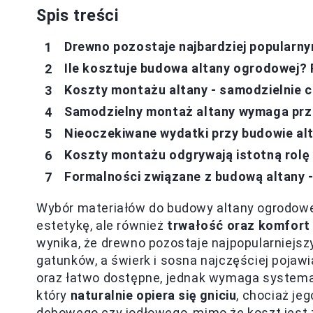
Spis treści
Drewno pozostaje najbardziej popularn
Ile kosztuje budowa altany ogrodowej?
Koszty montażu altany - samodzielnie 
Samodzielny montaż altany wymaga prze
Nieoczekiwane wydatki przy budowie al
Koszty montażu odgrywają istotną rolę
Formalności związane z budową altany 
Wybór materiałów do budowy altany ogrodowej 
estetykę, ale również
trwałość oraz komfort
wynika, że drewno pozostaje najpopularniejs
gatunków, a świerk i sosna najczęściej pojawi
oraz łatwo dostępne, jednak wymaga systema
który
naturalnie opiera się gniciu
, chociaż je
dębowego czy jodłowego, mimo że koszt jest 