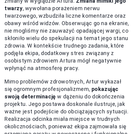
zmiany w wyglądzie Artura.
Zmiana mimiki jego
twarzy
, wywołana porażeniem nerwu
twarzowego, wzbudziła liczne komentarze oraz
obawy wśród widzów. Obserwując go na ekranie,
nie mogliśmy nie zauważyć opadającej wargi, co
skłoniło wielu do spekulacji na temat jego stanu
zdrowia. W kontekście trudnego zadania, które
podjęła ekipa, dodatkowy stres związany z
osobistym zdrowiem Artura mógł negatywnie
wpłynąć na atmosferę pracy.
Mimo problemów zdrowotnych, Artur wykazał
się ogromnym profesjonalizmem,
pokazując
swoją determinację
w dążeniu do dokończenia
projektu. Jego postawa doskonale ilustruje, jak
ważne jest podejście do obciążających sytuacji.
Realizacja odcinka miała miejsce w trudnych
okolicznościach, ponieważ ekipa zajmowała się
przemianą garażu w nowoczesne i funkcjonalne