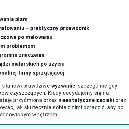
wania plam
 malowaniu – praktyczny przewodnik
uczowe po malowaniu
zym problemom
gromne znaczenie
dzi malarskich po użyciu
nalnej firmy sprzątającej
ni stanowi prawdziwe
wyzwanie
, szczególnie gdy
dków czyszczących. Kiedy decydujemy się na
ostaje przyćmiona przez
nieestetyczne zacieki
oraz
wać, jak skutecznie sobie z nimi poradzić, aby po
ę odnowionym wnętrzem.