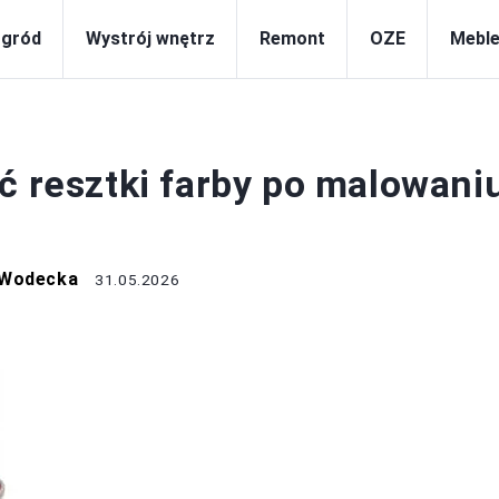
gród
Wystrój wnętrz
Remont
OZE
Meble
REMONT
ć resztki farby po malowani
 Wodecka
31.05.2026