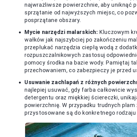
najwrażliwsze powierzchnie, aby uniknąć
sprzątanie od najwyższych miejsc, co pozw
posprzątane obszary.
Mycie narzędzi malarskich:
Kluczowym krok
wałków jak najszybciej po zakończeniu m
przepłukać narzędzia ciepłą wodą z dodatk
rozpuszczalnikowych zastosuj odpowiednie
pomocy środka na bazie wody. Pamiętaj tak
przechowaniem, co zabezpieczy je przed 
Usuwanie zachlapań z różnych powierzchn
najlepiej usuwać, gdy farba całkowicie wys
detergentu oraz miękkiej ściereczki, unik
powierzchnię. W przypadku trudnych plam 
przystosowane są do konkretnego rodzaju 