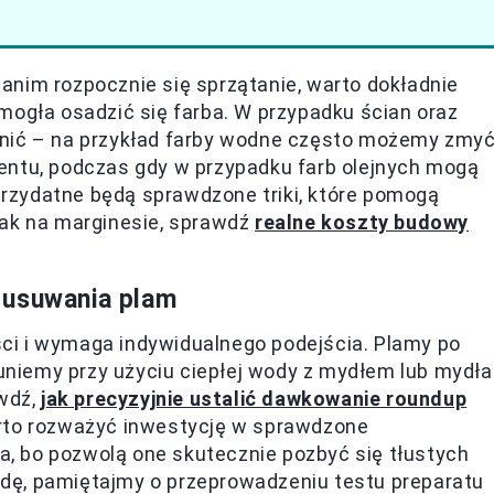
anim rozpocznie się sprzątanie, warto dokładnie
 mogła osadzić się farba. W przypadku ścian oraz
żnić – na przykład farby wodne często możemy zmy
entu, podczas gdy w przypadku farb olejnych mogą
 przydatne będą sprawdzone triki, które pomogą
Tak na marginesie, sprawdź
realne koszty budowy
 usuwania plam
ci i wymaga indywidualnego podejścia. Plamy po
suniemy przy użyciu ciepłej wody z mydłem lub mydła
awdź,
jak precyzyjnie ustalić dawkowanie roundup
arto rozważyć inwestycję w sprawdzone
na, bo pozwolą one skutecznie pozbyć się tłustych
dę, pamiętajmy o przeprowadzeniu testu preparatu