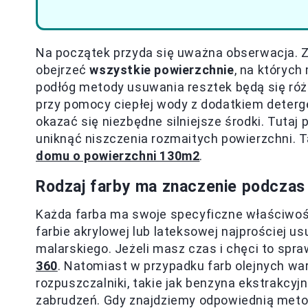
Na początek przyda się uważna obserwacja. Z
obejrzeć
wszystkie powierzchnie
, na których
podłóg metody usuwania resztek będą się ró
przy pomocy ciepłej wody z dodatkiem deterg
okazać się niezbędne silniejsze środki. Tutaj
uniknąć niszczenia rozmaitych powierzchni. 
domu o powierzchni 130m2
.
Rodzaj farby ma znaczenie podczas
Każda farba ma swoje specyficzne właściwoś
farbie akrylowej lub lateksowej najprościej u
malarskiego. Jeżeli masz czas i chęci to spr
360
. Natomiast w przypadku farb olejnych w
rozpuszczalniki, takie jak benzyna ekstrakcyj
zabrudzeń. Gdy znajdziemy odpowiednią meto