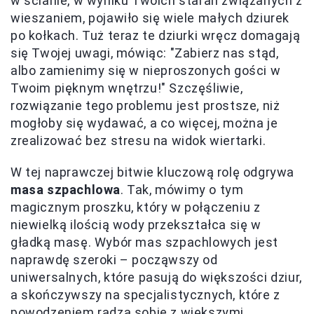
w ścianie, w wyniku Twoich starań związanych z
wieszaniem, pojawiło się wiele małych dziurek
po kołkach. Tuż teraz te dziurki wręcz domagają
się Twojej uwagi, mówiąc: "Zabierz nas stąd,
albo zamienimy się w nieproszonych gości w
Twoim pięknym wnętrzu!" Szczęśliwie,
rozwiązanie tego problemu jest prostsze, niż
mogłoby się wydawać, a co więcej, można je
zrealizować bez stresu na widok wiertarki.
W tej naprawczej bitwie kluczową rolę odgrywa
masa szpachlowa
. Tak, mówimy o tym
magicznym proszku, który w połączeniu z
niewielką ilością wody przekształca się w
gładką masę. Wybór mas szpachlowych jest
naprawdę szeroki – począwszy od
uniwersalnych, które pasują do większości dziur,
a skończywszy na specjalistycznych, które z
powodzeniem radzą sobie z większymi