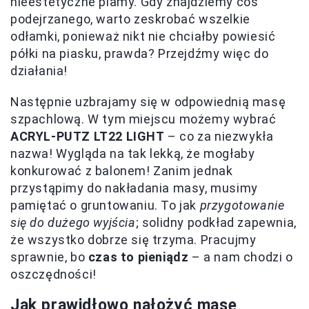
nieestetyczne plamy. Gdy znajdziemy coś
podejrzanego, warto zeskrobać wszelkie
odłamki, ponieważ nikt nie chciałby powiesić
półki na piasku, prawda? Przejdźmy więc do
działania!
Następnie uzbrajamy się w odpowiednią masę
szpachlową. W tym miejscu możemy wybrać
ACRYL-PUTZ LT22 LIGHT
– co za niezwykła
nazwa! Wygląda na tak lekką, że mogłaby
konkurować z balonem! Zanim jednak
przystąpimy do nakładania masy, musimy
pamiętać o gruntowaniu. To jak
przygotowanie
się do dużego wyjścia
; solidny podkład zapewnia,
że wszystko dobrze się trzyma. Pracujmy
sprawnie, bo
czas to pieniądz
– a nam chodzi o
oszczędności!
Jak prawidłowo nałożyć masę