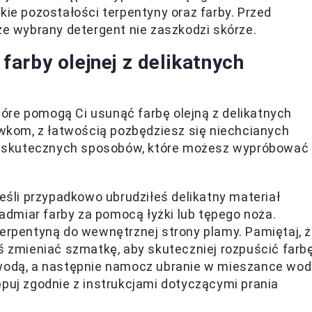
ie pozostałości terpentyny oraz farby. Przed
że wybrany detergent nie zaszkodzi skórze.
arby olejnej z delikatnych
óre pomogą Ci usunąć farbę olejną z delikatnych
kom, z łatwością pozbędziesz się niechcianych
lka skutecznych sposobów, które możesz wypróbować
eśli przypadkowo ubrudziłeś delikatny materiał
nadmiar farby za pomocą łyżki lub tępego noża.
erpentyną do wewnętrznej strony plamy. Pamiętaj, 
 zmieniać szmatkę, aby skuteczniej rozpuścić farbę
wodą, a następnie namocz ubranie w mieszance wod
puj zgodnie z instrukcjami dotyczącymi prania