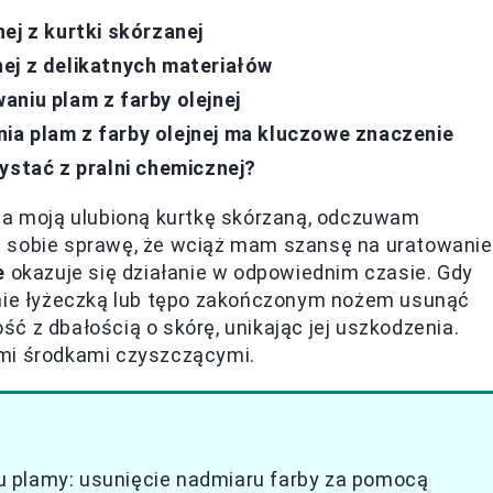
ej z kurtki skórzanej
ej z delikatnych materiałów
niu plam z farby olejnej
a plam z farby olejnej ma kluczowe znaczenie
ystać z pralni chemicznej?
 na moją ulubioną kurtkę skórzaną, odczuwam
ę sobie sprawę, że wciąż mam szansę na uratowanie
e
okazuje się działanie w odpowiednim czasie. Gdy
żnie łyżeczką lub tępo zakończonym nożem usunąć
ć z dbałością o skórę, unikając jej uszkodzenia.
imi środkami czyszczącymi.
 plamy: usunięcie nadmiaru farby za pomocą