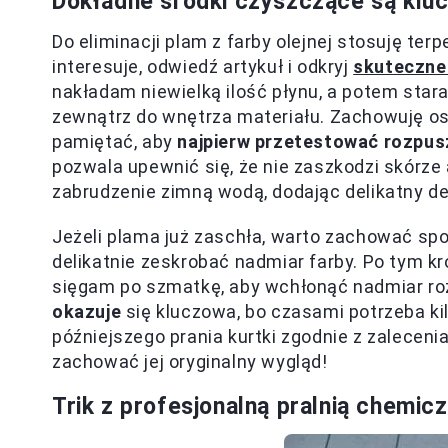
Dokładne środki czyszczące są klu
Do eliminacji plam z farby olejnej stosuję ter
interesuje, odwiedź artykuł i odkryj
skuteczne
nakładam niewielką ilość płynu, a potem star
zewnątrz do wnętrza materiału. Zachowuję os
pamiętać, aby
najpierw przetestować rozpus
pozwala upewnić się, że nie zaszkodzi skórze a
zabrudzenie zimną wodą, dodając delikatny de
Jeżeli plama już zaschła, warto zachować spok
delikatnie zeskrobać nadmiar farby. Po tym k
sięgam po szmatkę, aby wchłonąć nadmiar ro
okazuje
się kluczowa, bo czasami potrzeba k
późniejszego prania kurtki zgodnie z zaleceni
zachować jej oryginalny wygląd!
Trik z profesjonalną pralnią chemic