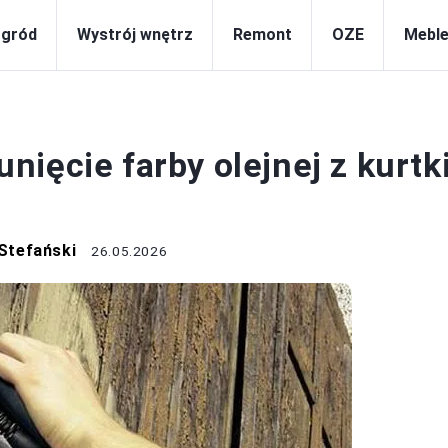
gród
Wystrój wnętrz
Remont
OZE
Meble
DOM
ięcie farby olejnej z kurtk
Stefański
26.05.2026