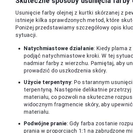
Skuteczne sposoby usunięcia farby o
Usunięcie farby olejnej z kurtki skórzanej z
istnieje kilka sprawdzonych metod, które sk
Poniżej przedstawiamy szczegółowy opis kluc
sytuacji.
Natychmiastowe działanie
: Kiedy plama z
podjąć natychmiastowe kroki. W tej sytuacj
nadmiar farby z wierzchu. Pamiętaj, aby u
prowadzić do uszkodzenia skóry.
Użycie terpentyny
: Po starannym usunięci
terpentyną. Następnie delikatnie przetrzy
materiału, co pozwoli na skuteczne rozpu
widocznym fragmencie skóry, aby upewnić s
materiału.
Podwójne pranie
: Gdy farba zostanie roz
prania w proporcjach 1:1 na zabrudzone mi