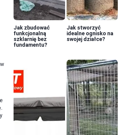
Jak zbudować
Jak stworzyć
funkcjonalną
idealne ognisko na
szklarnię bez
swojej działce?
fundamentu?
 w
że
.
y