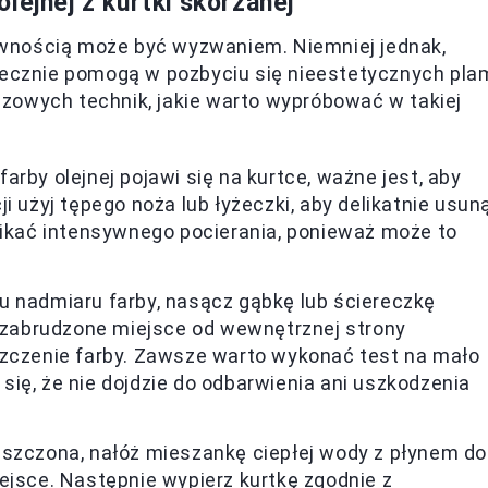
lejnej z kurtki skórzanej
 pewnością może być wyzwaniem. Niemniej jednak,
utecznie pomogą w pozbyciu się nieestetycznych pla
zowych technik, jakie warto wypróbować w takiej
 farby olejnej pojawi się na kurtce, ważne jest, aby
i użyj tępego noża lub łyżeczki, aby delikatnie usun
nikać intensywnego pocierania, ponieważ może to
u nadmiaru farby, nasącz gąbkę lub ściereczkę
j zabrudzone miejsce od wewnętrznej strony
szczenie farby. Zawsze warto wykonać test na mało
ię, że nie dojdzie do odbarwienia ani uszkodzenia
puszczona, nałóż mieszankę ciepłej wody z płynem do
ejsce. Następnie wypierz kurtkę zgodnie z