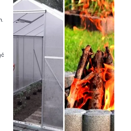
m.
ąć