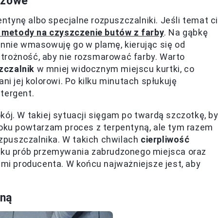
czowe
pentynę albo specjalne rozpuszczalniki. Jeśli temat c
 metody na czyszczenie butów z farby
. Na gąbkę
annie wmasowuję go w plamę, kierując się od
trożność, aby nie rozsmarować farby. Warto
zczalnik
w mniej widocznym miejscu kurtki, co
ni jej kolorowi. Po kilku minutach spłukuję
tergent.
ój. W takiej sytuacji sięgam po twardą szczotkę, b
roku powtarzam proces z terpentyną, ale tym razem
zpuszczalnika. W takich chwilach
cierpliwość
ilku prób przemywania zabrudzonego miejsca oraz
ami producenta. W końcu najważniejsze jest, aby
zną