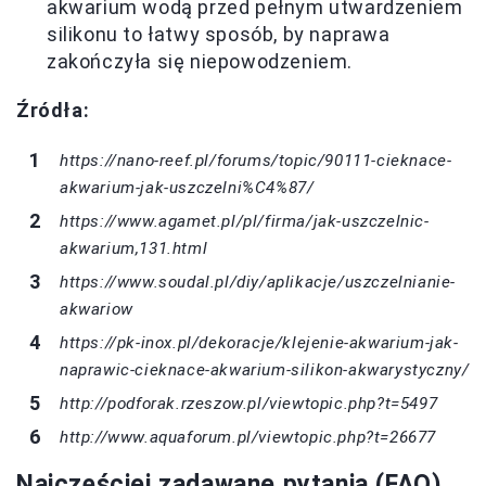
akwarium wodą przed pełnym utwardzeniem
silikonu to łatwy sposób, by naprawa
zakończyła się niepowodzeniem.
Źródła:
https://nano-reef.pl/forums/topic/90111-cieknace-
akwarium-jak-uszczelni%C4%87/
https://www.agamet.pl/pl/firma/jak-uszczelnic-
akwarium,131.html
https://www.soudal.pl/diy/aplikacje/uszczelnianie-
akwariow
https://pk-inox.pl/dekoracje/klejenie-akwarium-jak-
naprawic-cieknace-akwarium-silikon-akwarystyczny/
http://podforak.rzeszow.pl/viewtopic.php?t=5497
http://www.aquaforum.pl/viewtopic.php?t=26677
Najczęściej zadawane pytania (FAQ)