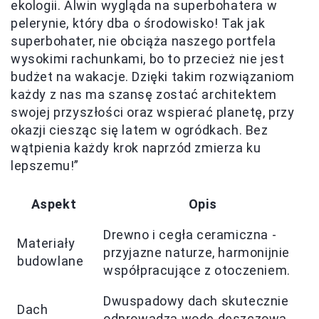
ekologii. Alwin wygląda na superbohatera w
pelerynie, który dba o środowisko! Tak jak
superbohater, nie obciąża naszego portfela
wysokimi rachunkami, bo to przecież nie jest
budżet na wakacje. Dzięki takim rozwiązaniom
każdy z nas ma szansę zostać architektem
swojej przyszłości oraz wspierać planetę, przy
okazji ciesząc się latem w ogródkach. Bez
wątpienia każdy krok naprzód zmierza ku
lepszemu!”
Aspekt
Opis
Drewno i cegła ceramiczna -
Materiały
przyjazne naturze, harmonijnie
budowlane
współpracujące z otoczeniem.
Dwuspadowy dach skutecznie
Dach
odprowadza wodę deszczową.