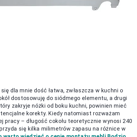
 się dla mnie dość łatwa, zwłaszcza w kuchni o
 cokół dostosowuję do siódmego elementu, a drugi
który zakryje nóżki od boku kuchni, powinien mieć
potencjalne korekty. Kiedy natomiast rozważam
j pracy – długość cokołu teoretycznie wynosi 240
przyda się kilka milimetrów zapasu na różnice w
o warto wiedzieć o cenie montażu mebli Bodzio
.