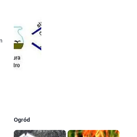
m
Ogród