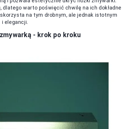
ą i pozwala estetycznie ukryć nóżki zmywarki.
 dlatego warto poświęcić chwilę na ich dokładne
 skorzysta na tym drobnym, ale jednak istotnym
i elegancji.
zmywarką - krok po kroku