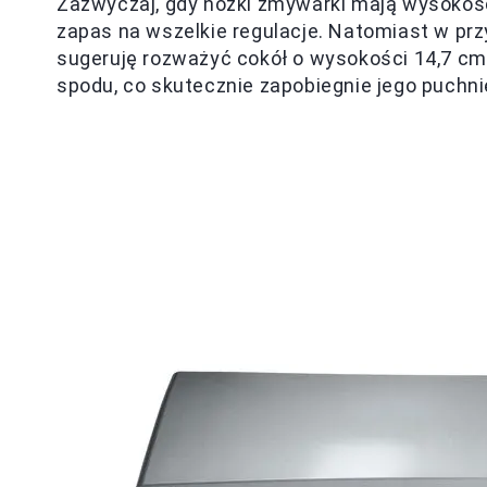
Zazwyczaj, gdy nóżki zmywarki mają wysoko
zapas na wszelkie regulacje. Natomiast w pr
sugeruję rozważyć cokół o wysokości 14,7 cm.
spodu, co skutecznie zapobiegnie jego puchn