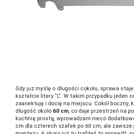
Gdy już myślę o długości cokołu, sprawa staje
kształcie litery "L". W takim przypadku jeden
zaanektuję i docię na miejscu. Cokół boczny, 
długość około
60 cm
, co daje przestrzeń na 
kuchnię prostą, wprowadzam nieco dodatkowe
cm dla czterech szafek po 60 cm, ale zawsze 
montażu. A skoro już tu trafiłeś to sprawdź,
c