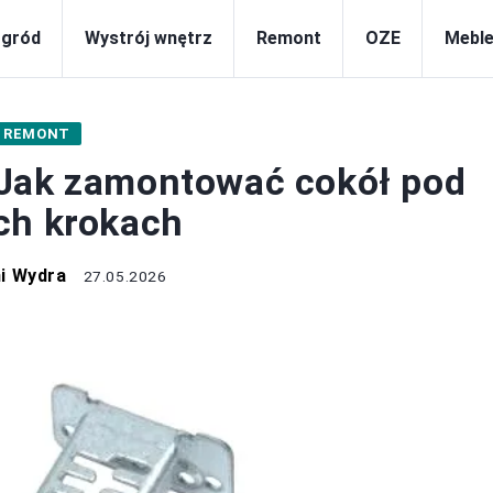
gród
Wystrój wnętrz
Remont
OZE
Meble
REMONT
 Jak zamontować cokół pod
ch krokach
i Wydra
27.05.2026