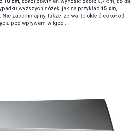
ść
10 cm
, cokół powinien wynosić około 9,7 cm, co da
zypadku wyższych nóżek, jak na przykład
15 cm
,
 Nie zapominajmy także, że warto okleić cokół od
ięciu pod wpływem wilgoci.