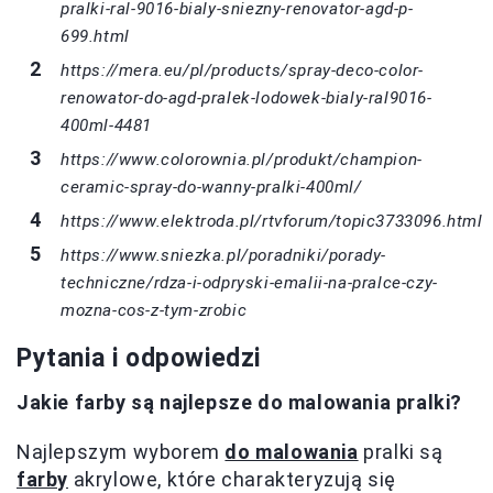
pralki-ral-9016-bialy-sniezny-renovator-agd-p-
699.html
https://mera.eu/pl/products/spray-deco-color-
renowator-do-agd-pralek-lodowek-bialy-ral9016-
400ml-4481
https://www.colorownia.pl/produkt/champion-
ceramic-spray-do-wanny-pralki-400ml/
https://www.elektroda.pl/rtvforum/topic3733096.html
https://www.sniezka.pl/poradniki/porady-
techniczne/rdza-i-odpryski-emalii-na-pralce-czy-
mozna-cos-z-tym-zrobic
Pytania i odpowiedzi
Jakie farby są najlepsze do malowania pralki?
Najlepszym wyborem
do malowania
pralki są
farby
akrylowe, które charakteryzują się