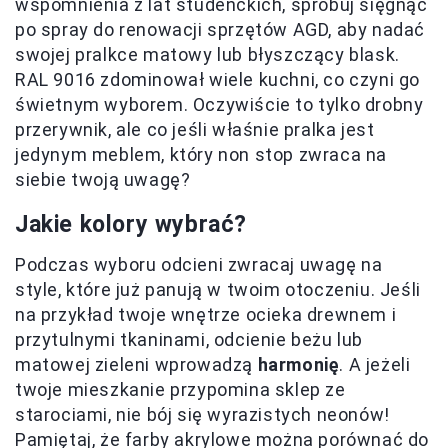
wspomnienia z lat studenckich, spróbuj sięgnąć
po spray do renowacji sprzętów AGD, aby nadać
swojej pralkce matowy lub błyszczący blask.
RAL 9016 zdominował wiele kuchni, co czyni go
świetnym wyborem. Oczywiście to tylko drobny
przerywnik, ale co jeśli właśnie pralka jest
jedynym meblem, który non stop zwraca na
siebie twoją uwagę?
Jakie kolory wybrać?
Podczas wyboru odcieni zwracaj uwagę na
style, które już panują w twoim otoczeniu. Jeśli
na przykład twoje wnętrze ocieka drewnem i
przytulnymi tkaninami, odcienie beżu lub
matowej zieleni wprowadzą
harmonię
. A jeżeli
twoje mieszkanie przypomina sklep ze
starociami, nie bój się wyrazistych neonów!
Pamiętaj, że farby akrylowe można porównać do