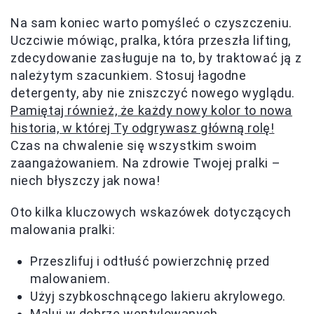
Na sam koniec warto pomyśleć o czyszczeniu.
Uczciwie mówiąc, pralka, która przeszła lifting,
zdecydowanie zasługuje na to, by traktować ją z
należytym szacunkiem. Stosuj łagodne
detergenty, aby nie zniszczyć nowego wyglądu.
Pamiętaj również, że każdy nowy kolor to nowa
historia, w której Ty odgrywasz główną rolę!
Czas na chwalenie się wszystkim swoim
zaangażowaniem. Na zdrowie Twojej pralki –
niech błyszczy jak nowa!
Oto kilka kluczowych wskazówek dotyczących
malowania pralki:
Przeszlifuj i odtłuść powierzchnię przed
malowaniem.
Użyj szybkoschnącego lakieru akrylowego.
Maluj w dobrze wentylowanych