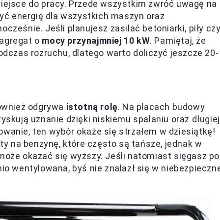
 miejsce do pracy. Przede wszystkim zwróć uwagę na
yć energię dla wszystkich maszyn oraz
cześnie. Jeśli planujesz zasilać betoniarki, piły cz
 agregat o
mocy przynajmniej 10 kW
. Pamiętaj, że
podczas rozruchu, dlatego warto doliczyć jeszcze 20-
 również odgrywa
istotną rolę
. Na placach budowy
zyskują uznanie dzięki niskiemu spalaniu oraz długiej
owanie, ten wybór okaże się strzałem w dziesiątkę!
y na benzynę, które często są tańsze, jednak w
 może okazać się wyższy. Jeśli natomiast sięgasz po
nio wentylowana, byś nie znalazł się w niebezpieczn