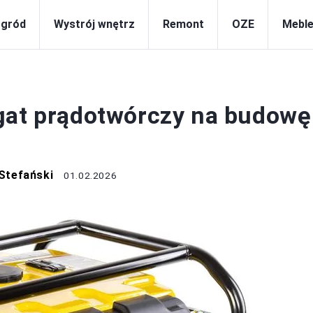
gród
Wystrój wnętrz
Remont
OZE
Meble
BUDOWA
gat prądotwórczy na budowę
Stefański
01.02.2026