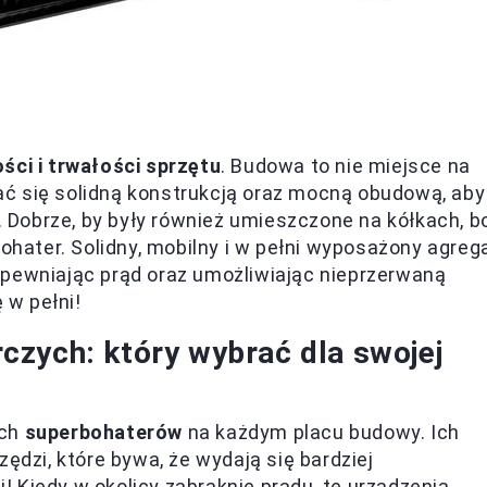
ści i trwałości sprzętu
. Budowa to nie miejsce na
ć się solidną konstrukcją oraz mocną obudową, aby
m. Dobrze, by były również umieszczone na kółkach, b
bohater. Solidny, mobilny i w pełni wyposażony agreg
apewniając prąd oraz umożliwiając nieprzerwaną
 w pełni!
zych: który wybrać dla swojej
ych
superbohaterów
na każdym placu budowy. Ich
ędzi, które bywa, że wydają się bardziej
 Kiedy w okolicy zabraknie prądu, te urządzenia