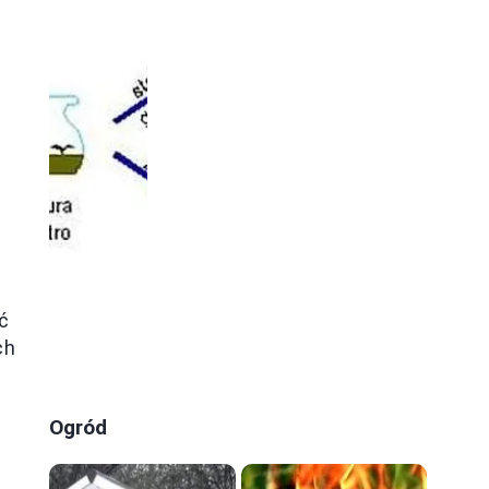
ć
ch
Ogród