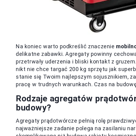
Na koniec warto podkreślić znaczenie
mobilno
delikatne zabawki. Agregaty powinny cechowa
przetrwały uderzenia i bliski kontakt z gruze
nikt nie chce targać 200 kg sprzętu jak super
stanie się Twoim najlepszym sojusznikiem, z
pracę w trudnych warunkach. Czas na budowę
Rodzaje agregatów prądotwórc
budowy?
Agregaty prądotwórcze pełnią rolę prawdziw
najważniejsze zadanie polega na zasilaniu narz
skomplikowane niż budowa rakiety kosmicznej!