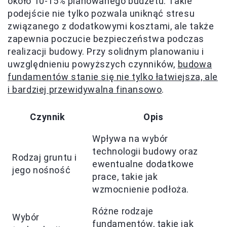
około 10-15% planowanego budżetu. Takie
podejście nie tylko pozwala uniknąć stresu
związanego z dodatkowymi kosztami, ale także
zapewnia poczucie bezpieczeństwa podczas
realizacji budowy. Przy solidnym planowaniu i
uwzględnieniu powyższych czynników,
budowa
fundamentów stanie się nie tylko łatwiejsza, ale
i bardziej przewidywalna finansowo
.
Czynnik
Opis
Wpływa na wybór
technologii budowy oraz
Rodzaj gruntu i
ewentualne dodatkowe
jego nośność
prace, takie jak
wzmocnienie podłoża.
Różne rodzaje
Wybór
fundamentów, takie jak