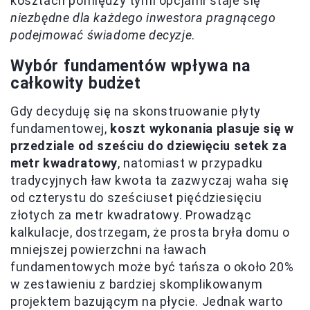
kosztach pomiędzy tymi opcjami staje się
niezbędne dla każdego inwestora pragnącego
podejmować świadome decyzje
.
Wybór fundamentów wpływa na
całkowity budżet
Gdy decyduję się na skonstruowanie płyty
fundamentowej,
koszt wykonania plasuje się w
przedziale od sześciu do dziewięciu setek za
metr kwadratowy
, natomiast w przypadku
tradycyjnych ław kwota ta zazwyczaj waha się
od czterystu do sześciuset pięćdziesięciu
złotych za metr kwadratowy. Prowadząc
kalkulacje, dostrzegam, że prosta bryła domu o
mniejszej powierzchni na ławach
fundamentowych może być tańsza o około 20%
w zestawieniu z bardziej skomplikowanym
projektem bazującym na płycie. Jednak warto