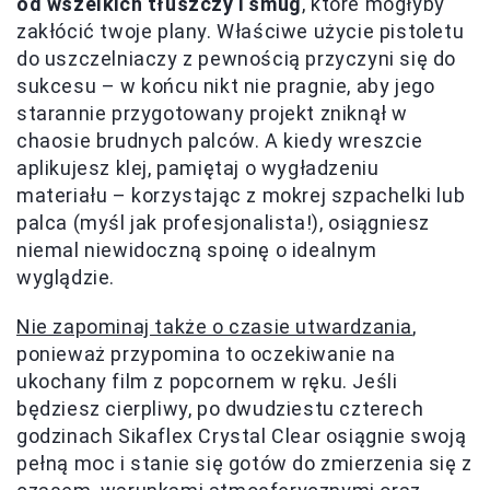
od wszelkich tłuszczy i smug
, które mogłyby
zakłócić twoje plany. Właściwe użycie pistoletu
do uszczelniaczy z pewnością przyczyni się do
sukcesu – w końcu nikt nie pragnie, aby jego
starannie przygotowany projekt zniknął w
chaosie brudnych palców. A kiedy wreszcie
aplikujesz klej, pamiętaj o wygładzeniu
materiału – korzystając z mokrej szpachelki lub
palca (myśl jak profesjonalista!), osiągniesz
niemal niewidoczną spoinę o idealnym
wyglądzie.
Nie zapominaj także o czasie utwardzania
,
ponieważ przypomina to oczekiwanie na
ukochany film z popcornem w ręku. Jeśli
będziesz cierpliwy, po dwudziestu czterech
godzinach Sikaflex Crystal Clear osiągnie swoją
pełną moc i stanie się gotów do zmierzenia się z