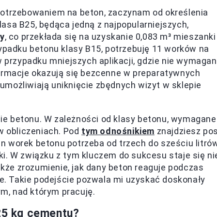
potrzebowaniem na beton, zaczynam od określenia
asa B25, będąca jedną z najpopularniejszych,
y
, co przekłada się na uzyskanie 0,083 m³ mieszanki
zypadku betonu klasy B15, potrzebuję 11 worków na
 w przypadku mniejszych aplikacji, gdzie nie wymaga
formacje okazują się bezcenne w preparatywnych
umożliwiają uniknięcie zbędnych wizyt w sklepie
ie betonu. W zależności od klasy betonu, wymagane
 w obliczeniach. Pod
tym odnośnikiem
znajdziesz pos
n worek betonu potrzeba od trzech do sześciu litró
i. W związku z tym kluczem do sukcesu staje się ni
także zrozumienie, jak dany beton reaguje podczas
lne. Takie podejście pozwala mi uzyskać doskonały
m, nad którym pracuję.
 25 kg cementu?