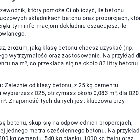
ewodnik, który pomoże Ci obliczyć, ile betonu
luczowych składnikach betonu oraz proporcjach, któ
ięki tym informacjom dokładnie oszacujesz, ile
dowlanego.
z, zrozum, jaką klasę betonu chcesz uzyskać (np.
jego wytrzymałość oraz zastosowanie. Na przykład d
u na m³, co przekłada się na około 83 litry betonu 
u:
Zależnie od klasy betonu, z 25 kg cementu
i wybierzesz B25, otrzymasz około 0,083 m³, dla B20
9 m³. Znajomość tych danych jest kluczowa przy
asę betonu, skup się na odpowiednich proporcjach,
iej jednego metra sześciennego betonu. Na przykład
300 kg cementu, 540 kg piasku, 1000 kg żwiru oraz