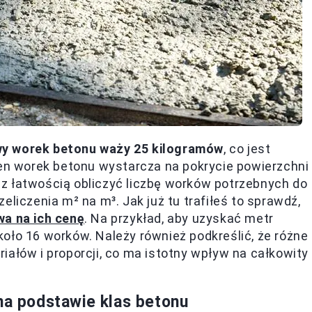
y worek betonu waży 25 kilogramów
, co jest
den worek betonu wystarcza na pokrycie powierzchni
z łatwością obliczyć liczbę worków potrzebnych do
eliczenia m² na m³. Jak już tu trafiłeś to sprawdź,
wa na ich cenę
. Na przykład, aby uzyskać metr
oło 16 worków. Należy również podkreślić, że różne
iałów i proporcji, co ma istotny wpływ na całkowity
na podstawie klas betonu