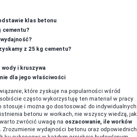
podstawie klas betonu
kg cementu?
a wydajność?
uzyskamy z 25 kg cementu?
 wody i kruszywa
ie dla jego właściwości
iązanie, które zyskuje na popularności wśród
obiście często wykorzystuję ten materiał w pracy
go stosuje i można go dostosować do indywidualnych
stnienia betonu w workach, nie wszyscy wiedzą, jak
 warto zwrócić uwagę na
oszacowanie, ile worków
. Zrozumienie wydajności betonu oraz odpowiednic
ok ku sukcesowi w każdym projekcie budowlanym.