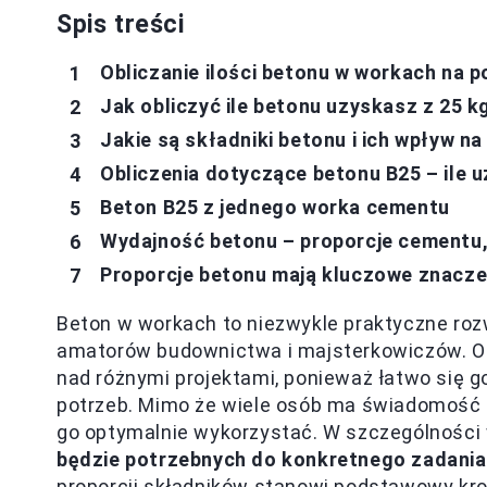
Spis treści
Obliczanie ilości betonu w workach na 
Jak obliczyć ile betonu uzyskasz z 25 
Jakie są składniki betonu i ich wpływ n
Obliczenia dotyczące betonu B25 – ile 
Beton B25 z jednego worka cementu
Wydajność betonu – proporcje cementu,
Proporcje betonu mają kluczowe znaczen
Beton w workach to niezwykle praktyczne rozw
amatorów budownictwa i majsterkowiczów. Os
nad różnymi projektami, ponieważ łatwo się 
potrzeb. Mimo że wiele osób ma świadomość i
go optymalnie wykorzystać. W szczególności
będzie potrzebnych do konkretnego zadania
proporcji składników stanowi podstawowy kr