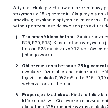
W tym artykule przedstawiam szczegółowy prz
otrzymasz z 25 kg cementu. Skupimy się na k
umożliwią uzyskanie optymalnej mieszanki. Dz
betonu potrzebujesz do swojego projektu bu
Znajomość klasy betonu:
Zanim zacznies
B25, B20, B15). Klasa betonu wpływa na 
betonu B25 musisz użyć 12 worków cement
jednego worka.
Obliczenie ilości betonu z 25 kg cement
uzyskasz różne objętości mieszanki. Jeśl
będzie to około 0,062 m³, a dla B15 - 0,0
wyborze rodzaju betonu.
Proporcje składników:
Kiedy ustalisz kl
które umożliwią Ci stworzenie przynajmn
dla betonu B25 proporcje wynoszą około 