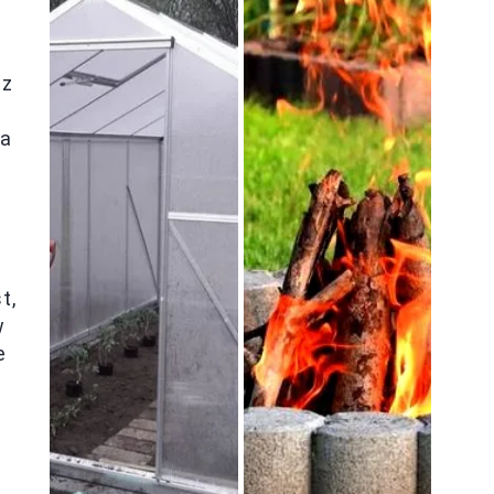
 z
na
t,
w
e