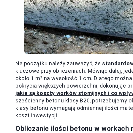
Na początku należy zauważyć, że
standardow
kluczowe przy obliczeniach. Mówiąc dalej, je
około 1 m² na wysokość 1 cm. Dlatego można 
pokrycia większych powierzchni, dokonując prz
jakie są koszty worków stomijnych i co wpły
sześcienny betonu klasy B20, potrzebujemy ok
klasy betonu wymagają odmiennej ilości mater
koszt inwestycji.
Obliczanie ilości betonu w workach 